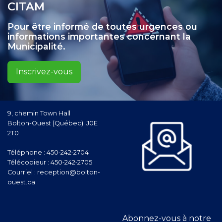
CITAM
Pour être informé de toutes urgences ou
informations importantes concernant la
Municipalité.
Inscrivez-vous
9, chemin Town Hall
Bolton-Ouest (Québec) J0E
2T0
Téléphone :
450‑242‑2704
Télécopieur :
450‑242‑2705
Courriel :
reception@bolton-
ouest.ca
Abonnez-vous à notre