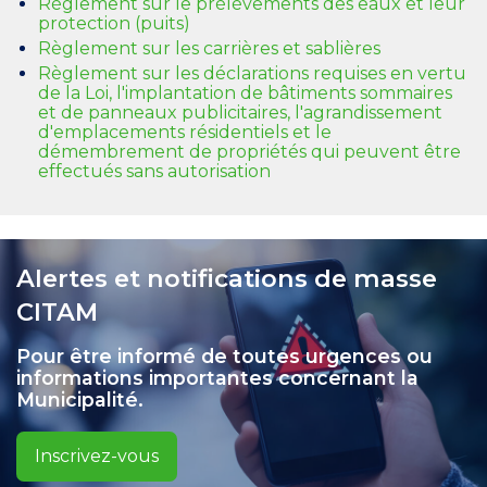
Règlement sur le prélèvements des eaux et leur
protection (puits)
Règlement sur les carrières et sablières
Règlement sur les déclarations requises en vertu
de la Loi, l'implantation de bâtiments sommaires
et de panneaux publicitaires, l'agrandissement
d'emplacements résidentiels et le
démembrement de propriétés qui peuvent être
effectués sans autorisation
Alertes et notifications de masse
CITAM
Pour être informé de toutes urgences ou
informations importantes concernant la
Municipalité.
Inscrivez-vous