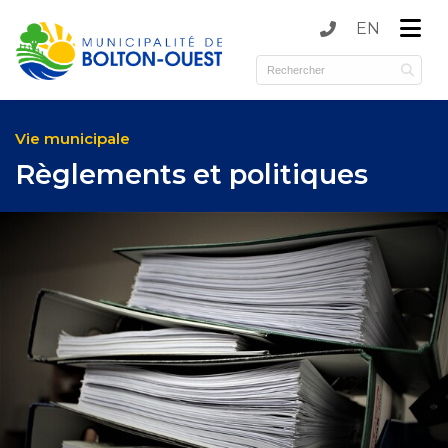
EN
submenu (Municipalité )
submenu (Services )
Vie municipale
Règlements et politiques