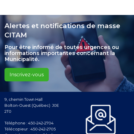
Alertes et notifications de masse
CITAM
Pour être informé de toutes urgences ou
informations importantes concernant la
Municipalité.
Inscrivez-vous
9, chemin Town Hall
Bolton-Ouest (Québec) J0E
2T0
Téléphone :
450‑242‑2704
Télécopieur :
450‑242‑2705