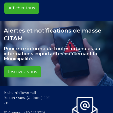
Afficher tous
Alertes et notifications de masse
CITAM
Pour être informé de toutes urgences ou
informations importantes concernant la
Municipalité.
Inscrivez-vous
9, chemin Town Hall
Bolton-Ouest (Québec) J0E
2T0
Téléphone :
450‑242‑2704