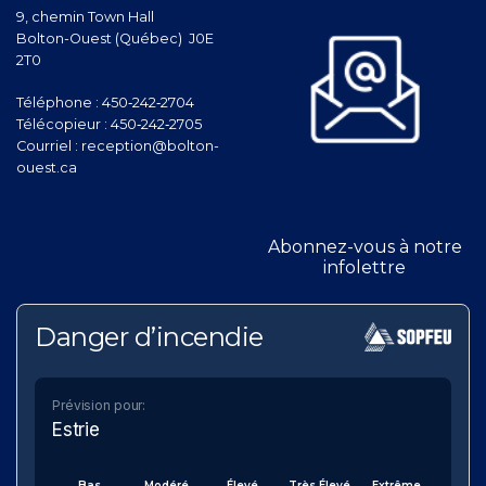
9, chemin Town Hall
Bolton-Ouest (Québec) J0E
2T0
Téléphone :
450‑242‑2704
Télécopieur :
450‑242‑2705
Courriel :
reception@bolton-
ouest.ca
Abonnez-vous à notre
infolettre
Danger d’incendie
Prévision pour:
Estrie
Bas
Modéré
Élevé
Très Élevé
Extrême