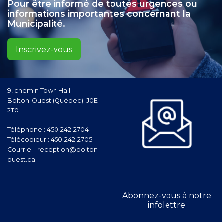
Pour être informé de toutes urgences ou
informations importantes concernant la
Municipalité.
Inscrivez-vous
9, chemin Town Hall
Bolton-Ouest (Québec) J0E
2T0
Téléphone :
450‑242‑2704
Télécopieur :
450‑242‑2705
Courriel :
reception@bolton-
ouest.ca
Abonnez-vous à notre
infolettre