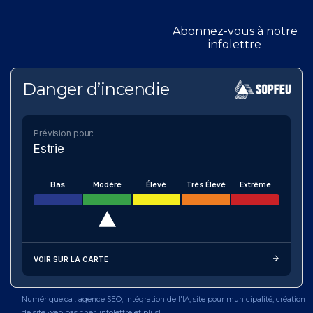
Abonnez-vous à notre
infolettre
Danger d’incendie
Prévision pour:
Estrie
Bas
Modéré
Élevé
Très Élevé
Extrême
VOIR SUR LA CARTE
Numérique.ca
:
agence SEO
,
intégration de l'IA
,
site pour municipalité
,
création
de site web pas cher
,
infolettre
et plus!