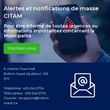
Alertes et notifications de masse
CITAM
Pour être informé de toutes urgences ou
informations importantes concernant la
Municipalité.
Inscrivez-vous
9, chemin Town Hall
Bolton-Ouest (Québec) J0E
2T0
Téléphone :
450‑242‑2704
Télécopieur :
450‑242‑2705
Courriel :
reception@bolton-
ouest.ca