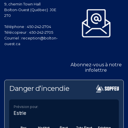
9, chemin Town Hall
Bolton-Ouest (Québec) J0E
2T0
Téléphone :
450‑242‑2704
Télécopieur :
450‑242‑2705
Courriel :
reception@bolton-
ouest.ca
Abonnez-vous à notre
infolettre
Danger d’incendie
Prévision pour:
Estrie
Bas
Modéré
Élevé
Très Élevé
Extrême