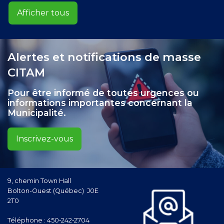
Afficher tous
Alertes et notifications de masse
CITAM
Pour être informé de toutes urgences ou
informations importantes concernant la
Municipalité.
Inscrivez-vous
9, chemin Town Hall
Bolton-Ouest (Québec) J0E
2T0
Téléphone :
450‑242‑2704