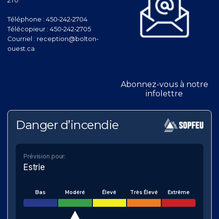
2T0
Téléphone :
450‑242‑2704
Télécopieur :
450‑242‑2705
Courriel :
reception@bolton-
ouest.ca
Abonnez-vous à notre
infolettre
Danger d’incendie
Prévision pour:
Estrie
Bas
Modéré
Élevé
Très Élevé
Extrême