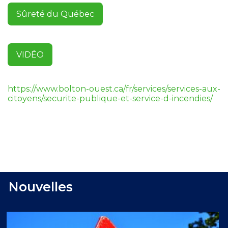
Sûreté du Québec
VIDÉO
https://www.bolton-ouest.ca/fr/services/services-aux-
citoyens/securite-publique-et-service-d-incendies/
Nouvelles